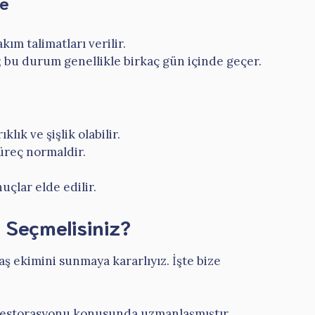
me
kım talimatları verilir.
iz; bu durum genellikle birkaç gün içinde geçer.
lık ve şişlik olabilir.
süreç normaldir.
çlar elde edilir.
 Seçmelisiniz?
aş ekimini sunmaya kararlıyız. İşte bize
 restorasyonu konusunda uzmanlaşmıştır.