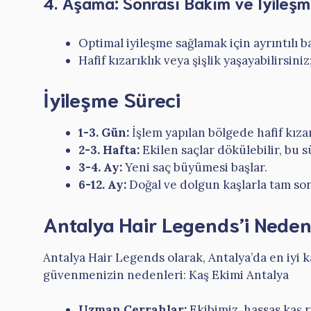
4. Aşama: Sonrası Bakım ve İyileş
Optimal iyileşme sağlamak için ayrıntılı ba
Hafif kızarıklık veya şişlik yaşayabilirsin
İyileşme Süreci
1-3. Gün:
İşlem yapılan bölgede hafif kızarık
2-3. Hafta:
Ekilen saçlar dökülebilir, bu 
3-4. Ay:
Yeni saç büyümesi başlar.
6-12. Ay:
Doğal ve dolgun kaşlarla tam sonu
Antalya Hair Legends’i Neden
Antalya Hair Legends olarak, Antalya’da en iyi k
güvenmenizin nedenleri: Kaş Ekimi Antalya
Uzman Cerrahlar:
Ekibimiz, hassas kaş